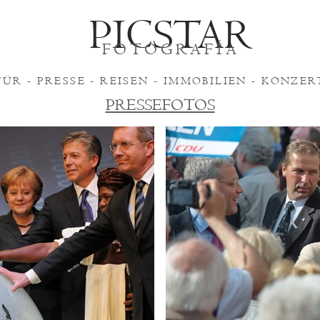
PICSTAR
FOTOGRAFÍA
FÜR -
PRESSE
-
REISEN
-
IMMOBILIEN
-
KONZER
PRESSEFOTOS