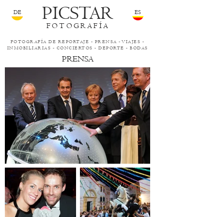
PICSTAR
DE
ES
FOTOGRAFÍA
FOTOGRAFÍA DE REPORTAJE -
PRENSA
-
VIAJES
-
INMOBILIARIAS
-
CONCIERTOS
-
DEPORTE
-
BODAS
PRENSA