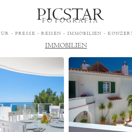
PICSTAR
FOTOGRAFÍA
FÜR -
PRESSE
-
REISEN
-
IMMOBILIEN
-
KONZER
IMMOBILIEN