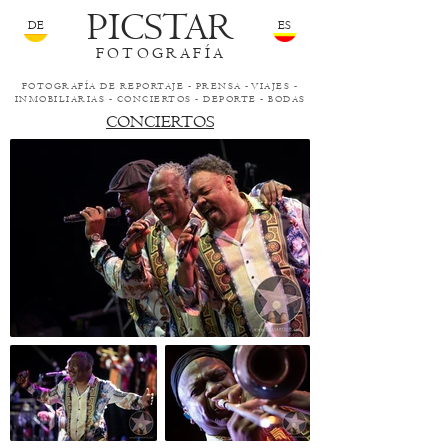
PICSTAR
DE
ES
FOTOGRAFÍA
FOTOGRAFÍA DE REPORTAJE -
PRENSA
-
VIAJES
-
INMOBILIARIAS
-
CONCIERTOS
-
DEPORTE
-
BODAS
CONCIERTOS